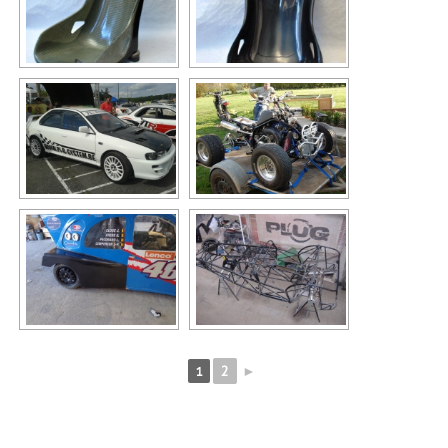
2
►
1