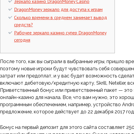
Зеркало казино DragonMoney Casino
DragonMoney зеркало для доступа к играм
Сколько времени в среднем занимает вывод
средств?
Рабочее зеркало казино супер DragonMoney
сегодня
После того, как вы сыграли в выбранные игры, пришло в
поэтому новые игроки будут чувствовать себя совершен
затрат или предоплат, и у вас будет возможность сдел
включают дебетовую/кредитную карту, Skrill, Neteller, 
Приветственный бонус или приветственный пакет — это 
онлайн-казино для начала. Все, что вам нужно, это хор
программным обеспечением, например, устройство Androi
предложение, которое действует до 22 декабря 2017 год
Ввод и вывод средств в DragonMoney
Бонус на первый депозит для этого сайта составляет 25