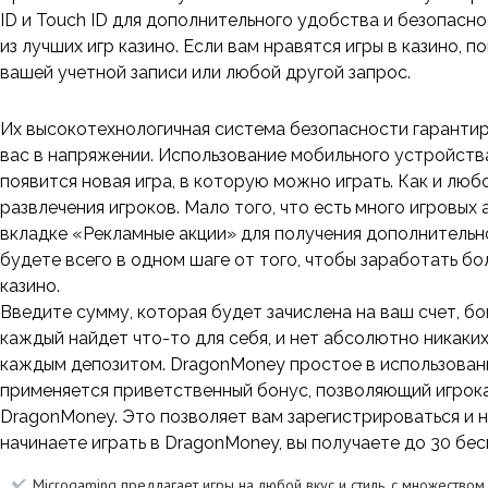
ID и Touch ID для дополнительного удобства и безопасн
из лучших игр казино. Если вам нравятся игры в казино
вашей учетной записи или любой другой запрос.
Обзор характеристик клуба DragonM
Их высокотехнологичная система безопасности гарантир
вас в напряжении. Использование мобильного устройства
появится новая игра, в которую можно играть. Как и лю
развлечения игроков. Мало того, что есть много игровых
вкладке «Рекламные акции» для получения дополнительно
будете всего в одном шаге от того, чтобы заработать б
казино.
Введите сумму, которая будет зачислена на ваш счет, бо
каждый найдет что-то для себя, и нет абсолютно никаки
каждым депозитом. DragonMoney простое в использовании
применяется приветственный бонус, позволяющий игрока
DragonMoney. Это позволяет вам зарегистрироваться и н
начинаете играть в DragonMoney, вы получаете до 30 бе
Microgaming предлагает игры на любой вкус и стиль, с множеством 