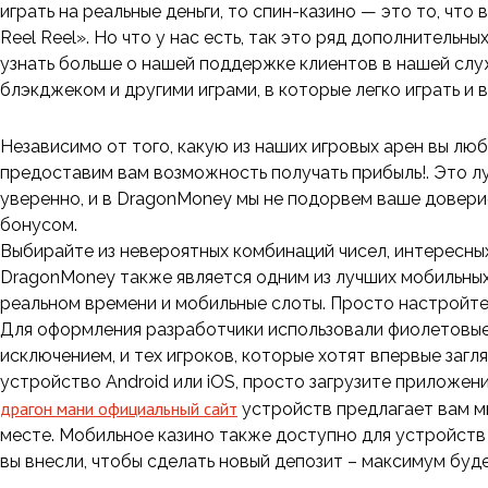
играть на реальные деньги, то спин-казино — это то, что 
Reel Reel». Но что у нас есть, так это ряд дополнитель
узнать больше о нашей поддержке клиентов в нашей сл
блэкджеком и другими играми, в которые легко играть и в
DragonMoney зеркало для доступа к 
Независимо от того, какую из наших игровых арен вы люб
предоставим вам возможность получать прибыль!. Это лу
уверенно, и в DragonMoney мы не подорвем ваше довери
бонусом.
Выбирайте из невероятных комбинаций чисел, интересны
DragonMoney также является одним из лучших мобильных к
реальном времени и мобильные слоты. Просто настройте 
Для оформления разработчики использовали фиолетовые 
исключением, и тех игроков, которые хотят впервые загл
устройство Android или iOS, просто загрузите приложени
драгон мани официальный сайт
устройств предлагает вам м
месте. Мобильное казино также доступно для устройств A
вы внесли, чтобы сделать новый депозит – максимум буд