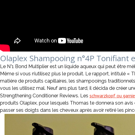
Olaplex Shampooing n°4P Tonifiant e
Le N°1 Bond Multiplier est un liquide aqueux qui peut être 
Même si vous n’utilisez plus le produit. Le rapport, intitul
matière de produits capillaires, les shampooings traditionnels,
vous les utilisez mal. Neuf ans plus tard, il décida de créer
schwarzkopf ou garnie
Strengthening Conditioner Reviews. Les
produits Olaplex, pour lesquels Thomas te donnera son avis d’
passer ses doigts dans les cheveux après avoir retiré les pinc