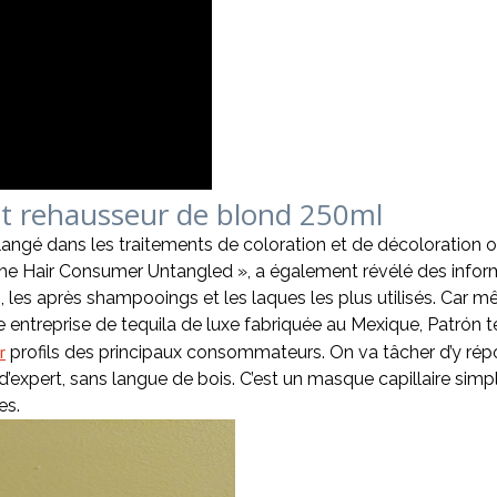
t rehausseur de blond 250ml
mélangé dans les traitements de coloration et de décoloratio
é « The Hair Consumer Untangled », a également révélé des in
 les après shampooings et les laques les plus utilisés. Car mêm
 une entreprise de tequila de luxe fabriquée au Mexique, Patró
r
profils des principaux consommateurs. On va tâcher d’y rép
expert, sans langue de bois. C’est un masque capillaire simple
es.