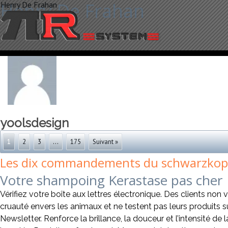
Henry De Frahan
Henry De Frahan
yoolsdesign
1
2
3
…
175
Suivant »
Les dix commandements du schwarzkopf
Votre shampoing Kerastase pas cher
Vérifiez votre boîte aux lettres électronique. Des clients non 
cruauté envers les animaux et ne testent pas leurs produits s
Newsletter. Renforce la brillance, la douceur et l’intensité de 