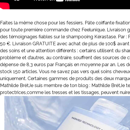
Prix
Faites la même chose pour les fessiers. Pâte coiffante fixatio
pour toute première commande chez Feelunique. Livraison gra
des témoignages fiables sur le shampooing Kérastase. Par
50 €. Livraison GRATUITE avec achat de plus de 100$ avant ta
des soins et une attention différents : certains utilisent du sh
problème et d’autres, au contraire, souffrent des sources de c
dépense de 8,3 euros par Français en moyenne par an. Les d
stock 150 articles. Vous ne savez pas vers quel soins cheveux v
uniquement. Certaines gammes de produits des deux marques 
Mathilde BrétJe suis membre de ton blog : Mathilde BrétJe te
protectrices,comme les tresses et les tissages, peuvent nuire à 