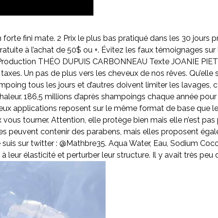
n forte fini mate. 2 Prix le plus bas pratiqué dans les 30 jour
tuite à l’achat de 50$ ou +. Évitez les faux témoignages su
 : Production THÉO DUPUIS CARBONNEAU Texte JOANIE PIETRA
xes. Un pas de plus vers les cheveux de nos rêves. Qu’elle s
ampoing tous les jours et d’autres doivent limiter les lavages, c
haleur. 186,5 millions d’après shampoings chaque année pour un 
eux applications reposent sur le même format de base que le
ous tourner. Attention, elle protège bien mais elle n’est pas p
peuvent contenir des parabens, mais elles proposent égalem
 suis sur twitter : @Mathbre35. Aqua Water, Eau, Sodium Cocoy
leur élasticité et perturber leur structure. Il y avait très peu 