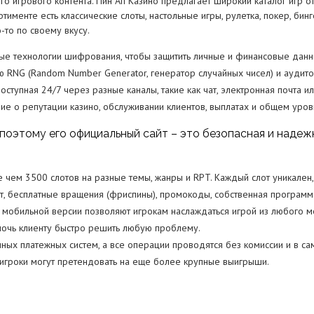
о игрового контента. Пин Ап Казино предлагает широкий каталог игр от
ртименте есть классические слоты, настольные игры, рулетка, покер, б
-то по своему вкусу.
ые технологии шифрования, чтобы защитить личные и финансовые данны
 RNG (Random Number Generator, генератор случайных чисел) и аудитов
ступная 24/7 через разные каналы, такие как чат, электронная почта 
ие о репутации казино, обслуживании клиентов, выплатах и общем уро
 поэтому его официальный сайт – это безопасная и надеж
е чем 3500 слотов на разные темы, жанры и RPT. Каждый слот уникален
т, бесплатные вращения (фриспины), промокоды, собственная программ
 мобильной версии позволяют игрокам наслаждаться игрой из любого м
мочь клиенту быстро решить любую проблему.
ых платежных систем, а все операции проводятся без комиссии и в са
 игроки могут претендовать на еще более крупные выигрыши.