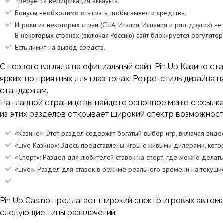
Требуется верификация аккаунта.
Бонусы необходимо отыграть, чтобы вывести средства.
Игроки из некоторых стран (США, Италия, Испания и ряд других) не
В некоторых странах (включая Россию) сайт блокируется регулято
Есть лимит на вывод средств.
С первого взгляда на официальный сайт Pin Up Казино с
ярких, но приятных для глаз тонах. Ретро-стиль дизайн
стандартам.
На главной странице вы найдете основное меню с ссылками
из этих разделов открывает широкий спектр возможност
«Казино»: Этот раздел содержит богатый выбор игр, включая виде
«Live Казино»: Здесь представлены игры с живыми дилерами, кот
«Спорт»: Раздел для любителей ставок на спорт, где можно делать
«Live»: Раздел для ставок в режиме реального времени на текущи
Pin Up Casino предлагает широкий спектр игровых автома
следующие типы развлечений: