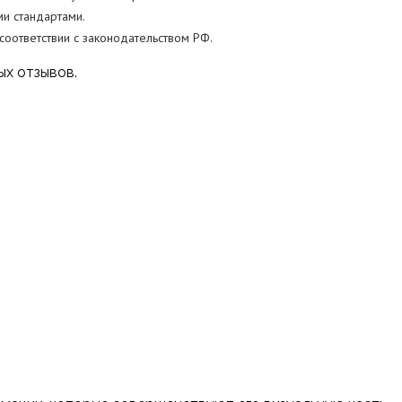
и стандартами.
соответствии с законодательством РФ.
ых отзывов.