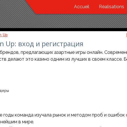
Accueil
Réalisations
n Up
n Up: вход и регистрация
 брендов, предлагающих азартные игры онлайн. Современн
в делают это казино одним из лучших в своем классе. Б
йдеры
вые годы команда изучала рынок и методом проб и ошибок
пнейшим в мире.