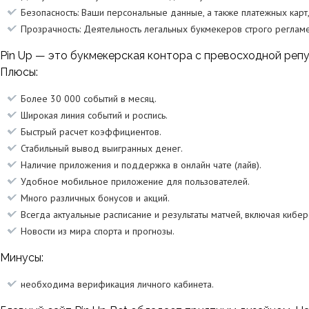
Безопасность: Ваши персональные данные, а также платежных кар
Прозрачность: Деятельность легальных букмекеров строго реглам
Pin Up — это букмекерская контора с превосходной реп
Плюсы:
Более 30 000 событий в месяц.
Широкая линия событий и роспись.
Быстрый расчет коэффициентов.
Стабильный вывод выигранных денег.
Наличие приложения и поддержка в онлайн чате (лайв).
Удобное мобильное приложение для пользователей.
Много различных бонусов и акций.
Всегда актуальные расписание и результаты матчей, включая кибер
Новости из мира спорта и прогнозы.
Минусы:
необходима верификация личного кабинета.