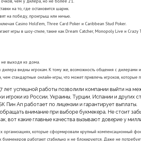
 очков, чем у дилера, но не более 21.
тавки на то, где остановится шарик.
авят на победу, проигрыш или ничью.
лючая Casino Hold’em, Three Card Poker и Caribbean Stud Poker.
гают игры в шоу-стиле, такие как Dream Catcher, Monopoly Live и Crazy
 не выходя из дома.
ия дилера видны игрокам. К тому же, возможность общения с дилерами 
и, чем стандартные онлайн-игры, что может привлечь игроков, которые
. 7 лет успешной работы позволили компании выйти на м
и игроки из России, Украины, Турции, Испании и других с
БК Пин Ап работает по лицензии и гарантирует выплаты.
бращать внимание при выборе букмекера. Не стоит забыв
ак, вот какие главные качества вызывают доверие у милли
ых организациях, которые сформировали крупный компенсационный фо
х букмекеров работают стабильно и не блокируются. Даже не потребует