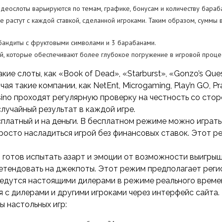
идеослоты варьируются по темам, графике, бонусам и количеству бараба
е растут с каждой ставкой, сделанной игроками. Таким образом, суммы
бандиты с фруктовыми символами и 3 барабанами.
й, которые обеспечивают более глубокое погружение в игровой проце
ие слоты, как «Book of Dead», «Starburst», «Gonzo’s Que
такие компании, как NetEnt, Microgaming, Play’n GO, Prag
Casino проходят регулярную проверку на честность со ст
лучайный результат в каждой игре.
платный и на деньги. В бесплатном режиме можно играть 
 просто насладиться игрой без финансовых ставок. Этот 
то готов испытать азарт и эмоции от возможности выигры
ретендовать на джекпоты. Этот режим предполагает реги
 ведутся настоящими дилерами в режиме реального време
ся с дилерами и другими игроками через интерфейс сайта.
ы настольных игр: