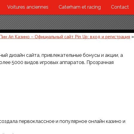
Voitures anciennes
Caterham et racing
Contact
Пин Ап Казино – Официальный сайт Pin Up: вход и регистрация
»
ый дизайн сайта, привлекательные бонусы и акции, а
олее 5000 видов игровых аппаратов. Прозрачная
 создала первоклассное и популярное онлайн казино и