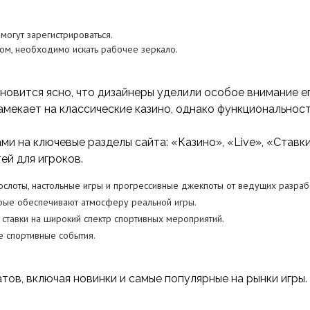
 могут зарегистрироваться.
ром, необходимо искать рабочее зеркало.
тановится ясно, что дизайнеры уделили особое внимание 
а намекает на классические казино, однако функциональн
 на ключевые разделы сайта: «Казино», «Live», «Ставки на
ей для игроков.
ослоты, настольные игры и прогрессивные джекпоты от ведущих разраб
орые обеспечивают атмосферу реальной игры.
 ставки на широкий спектр спортивных мероприятий.
е спортивные события.
тов, включая новинки и самые популярные на рынки игры. 