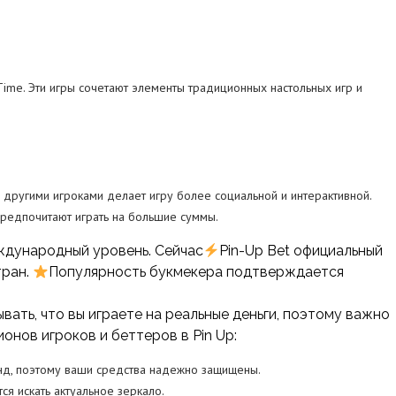
 Time. Эти игры сочетают элементы традиционных настольных игр и
и другими игроками делает игру более социальной и интерактивной.
 предпочитают играть на большие суммы.
еждународный уровень. Сейчас
Pin-Up Bet официальный
тран.
Популярность букмекера подтверждается
ать, что вы играете на реальные деньги, поэтому важно
онов игроков и беттеров в Pin Up:
нд, поэтому ваши средства надежно защищены.
ся искать актуальное зеркало.