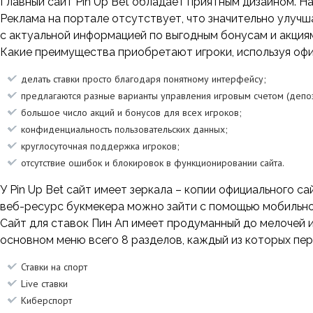
Главный сайт Pin Up Bet обладает приятным дизайном. 
Реклама на портале отсутствует, что значительно улуч
с актуальной информацией по выгодным бонусам и акция
Какие преимущества приобретают игроки, используя офи
делать ставки просто благодаря понятному интерфейсу;
предлагаются разные варианты управления игровым счетом (депоз
большое число акций и бонусов для всех игроков;
конфиденциальность пользовательских данных;
круглосуточная поддержка игроков;
отсутствие ошибок и блокировок в функционировании сайта.
У Pin Up Bet сайт имеет зеркала – копии официального 
веб-ресурс букмекера можно зайти с помощью мобильног
Сайт для ставок Пин Ап имеет продуманный до мелочей 
основном меню всего 8 разделов, каждый из которых пе
Ставки на спорт
Live ставки
Киберспорт