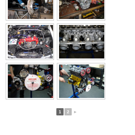
1
2
►